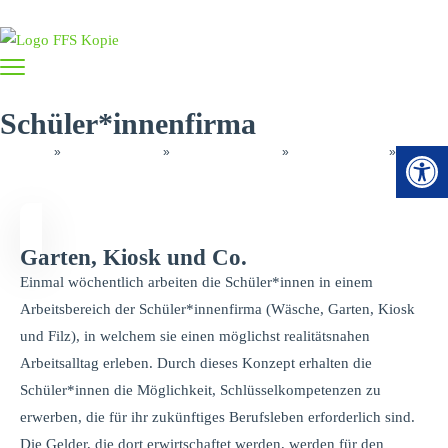
Schüler*innenfirma
Open 
Startseite
»
Fördern & Lernen
»
Spezielle Konzepte
»
Berufspraxisstufe
»
Schüler*innenfirma
Garten, Kiosk und Co.
Einmal wöchentlich arbeiten die Schüler*innen in einem
Arbeitsbereich der Schüler*innenfirma (Wäsche, Garten, Kiosk
und Filz), in welchem sie einen möglichst realitätsnahen
Arbeitsalltag erleben. Durch dieses Konzept erhalten die
Schüler*innen die Möglichkeit, Schlüsselkompetenzen zu
erwerben, die für ihr zukünftiges Berufsleben erforderlich sind.
Die Gelder, die dort erwirtschaftet werden, werden für den